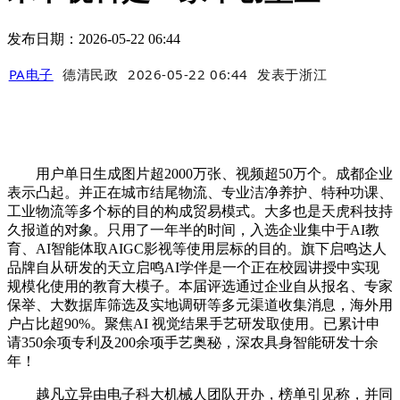
发布日期：2026-05-22 06:44
PA电子
德清民政
2026-05-22 06:44
发表于
浙江
用户单日生成图片超2000万张、视频超50万个。成都企业
表示凸起。并正在城市结尾物流、专业洁净养护、特种功课、
工业物流等多个标的目的构成贸易模式。大多也是天虎科技持
久报道的对象。只用了一年半的时间，入选企业集中于AI教
育、AI智能体取AIGC影视等使用层标的目的。旗下启鸣达人
品牌自从研发的天立启鸣AI学伴是一个正在校园讲授中实现
规模化使用的教育大模子。本届评选通过企业自从报名、专家
保举、大数据库筛选及实地调研等多元渠道收集消息，海外用
户占比超90%。聚焦AI 视觉结果手艺研发取使用。已累计申
请350余项专利及200余项手艺奥秘，深农具身智能研发十余
年！
越凡立异由电子科大机械人团队开办，榜单引见称，并同