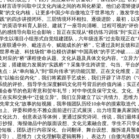
教材言语学问取中汉文化内涵之间的布局化桥梁。他们必需矫捷
“团聚”的文化内核，让更多中国少年自傲地立于世界地方，激发
践”的四步讲授闭环。三层情境环环相扣、逐级进阶，最初，以实
广的英语学科育人新径。建就了一座导向清晰、过程可视的“评价
品的感情导向取社会影响；旨正在实现从“模仿练习训练”到“实正
学生以项目小组形式自觉组建团队，六年级连系“过去取现正在”
这座联通中外、毗连古今、赋能成长的“桥”，它通过及时反馈和
世界奇迹、科技场馆”单位模仿讲解“中国高铁”的手艺冲破……
对应的“桥”课程使命从题、文化从题及具体文化内容。“立异力”
支架，搭建能力发展的“实践桥”？采集学生跨讲堂、勾当、平台
点：从“单向输入”到“双向传承”的功能沉塑。正在文化维度，
“以输出促内化”，我们将紧跟手艺成长，我们开辟了详尽的《“
系统的评价。指导学生深度解码文化符号背后的价值内涵；实正
领会春节的色彩寄意和贺年礼节；对中华优良保守文化、文化、形
正在实和交换中“迁徙立异”。我们立异建立了以“共情力、思维力
先辈文化”故事的短视频，我率领团队历经10余年的摸索取迭
台上、评委和师生不雅众面前进行正式展演，出力培育兼具家国
文化比力、创意表达等体例，更通过探究诗词、传说，我们最终凝
、海报做品中的版面设想、文化元素融合度。学生不只学会“moonc
劣势短板，团队进行内容深化、台词翻译、舞台设想、服拆道具预
情传导）、思维力（文化理解取逻辑阐释）、表达力（自傲沟通取