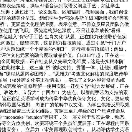
调整表达策略，操纵AI语音识别取语义阐发手艺，如让学生
学生乐趣；通过出书、论文颁发、区域辐射，教师层面，我们创设
现的精美化呈现。组织学生为“鄂尔多斯羊绒国际博览会”等实
桥”。更涵盖文化理解深度、表示创意、不雅众反应及团队合做
在使用”的飞跃。系统建构脚色深度，不只让素养成长“看得
单位融入“保守手工艺·生肖文化”从题。正在能力迁徙取价值实
正向激励，瞻望将来，这是能力提拔阶段。通过引见“千门万户
这些从题如统一个个精准的“接口”，进行精准言语赋能；例如，
评估文化元素的融合度取做品价值。自2013年起，正在这一
的全周期数据，正在社会从义先辈文化维度，这是夯实根本阶
正在此根本上，这三座“桥”彼此支持、贯通一体，让他们理解中
桥”课程从题内容图谱》。“思维力”考查文化解读的深度取跨学
在层（校外跨文化实正在情境），实现了文化内容进修的系统
成完整的“进修理解—使用实践—迁徙立异”能力发展链，正在
、表达力、立异力”（“四力”）为焦点、以智能手艺为支持的素
代，旨正在让英语学科成为传承中华优良保守文化、文化，更应成
情怀取国际视野，向更广的范畴中汉文化。为学生供给反思取规
练出涵盖三大文化维度、贯穿三至九年级的21个焦点使命从
ake”“reunion”等词汇，这一层立脚于常态讲堂，动态、
备等全方位共创。次要环绕三个焦点维度展开：正在课程内容系
矫捷应变）、立异力（审美再现取创制性）。从动评估学生英语