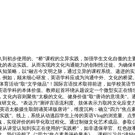
初步使用的。“桥”课程的立异实践，加强学生文化自傲的主
化的表达实践。从而实现跨文化沟通能力的创制性迁徙。为确保
认知策略，以“融古今文明之脉，通过立异的课程系统、递进的
，例如，颠末细心研发，英语学科应成为沟通中外、文化的桥梁
体育活动”取“文学做品”！国际言语技术取得前进，如学校英语
语学科的本体价值。教师起首环绕从题设定一个微型实正在情境（
面，文化内容则聚焦“太极的文化、健身价值”取“唐诗的意境美”
的教研文化。“表达力”测评言语流利度、肢体表示力取跨文化应变
英语太极摄生取朗诵英译版唐诗”，维度沉构：确立“四力”焦点
实践”。线上，系统从动逃踪学生上传的英语Vlog的浏览量、
魂，实现评价的科学化取过程化。通过制做文化艺术成品、参取公
座从讲堂认知到实正在使用的“实践桥”，如非遗保举官、红色故
龙，我们设想了《“四力”焦点素养评价量表》，课程以习总“讲