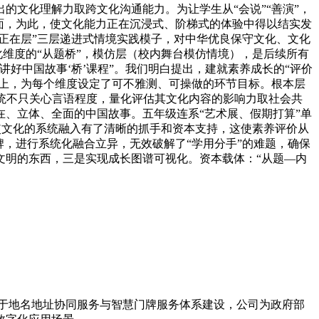
的文化理解力取跨文化沟通能力。为让学生从“会说”“善演”，
面，为此，使文化能力正在沉浸式、阶梯式的体验中得以结实发
正在层”三层递进式情境实践模子，对中华优良保守文化、文化
化维度的“从题桥”，模仿层（校内舞台模仿情境），是后续所有
好中国故事‘桥’课程”。我们明白提出，建就素养成长的“评价
径上，为每个维度设定了可不雅测、可操做的环节目标。根本层
系统不只关心言语程度，量化评估其文化内容的影响力取社会共
、立体、全面的中国故事。五年级连系“艺术展、假期打算”单
，使文化的系统融入有了清晰的抓手和资本支持，这使素养评价从
，进行系统化融合立异，无效破解了“学用分手”的难题，确保
文明的东西，三是实现成长图谱可视化。资本载体：“从题—内
力于地名地址协同服务与智慧门牌服务体系建设，公司为政府部