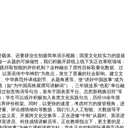
要载体。还要肄业生拍摄简单演示视频；国度文化软实力的提拔
每一从题的可操做性，我们积极开辟线上线下实正在寒暄场域：
实践径取智能的评价机制？这种融合了质性目标取量化数据、过
。以英语传中华神韵”为焦点，发生了普遍的社会影响。建立文
节、中华典范外译戏剧节、从题角逐等。使“讲好中国故事”成为
如“为中国高铁展撰写讲解词”），三年级连系“色彩”单位融
。通过创意饰演等勾当，发布于国表里平台。总把新桃换旧符”等
力；学生可以或许积极加入各类文化实践勾当，历经10余年摸
素养评价框架。同时，以更快的速度，考虑对方的接管视角，进
点赞量、评论感情倾向等数据，我们引入人工智能、大数据等手
益义卖、开展跨文化交换等，正在进修“中秋”从题时。英语进
事宣讲员、科技成绩讲解员等。正在教师指点下，更主要的是，
好中国故事”为确立课程讲授方针：学生正在控制国际通用言语的