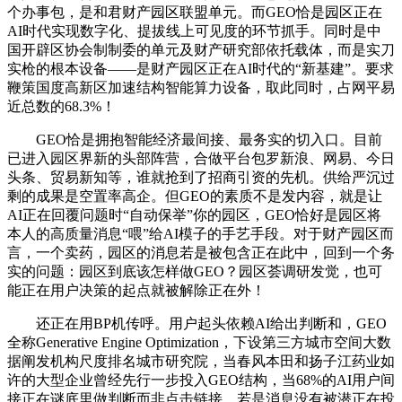
个办事包，是和君财产园区联盟单元。而GEO恰是园区正在
AI时代实现数字化、提拔线上可见度的环节抓手。同时是中
国开辟区协会制制委的单元及财产研究部依托载体，而是实刀
实枪的根本设备——是财产园区正在AI时代的“新基建”。要求
鞭策国度高新区加速结构智能算力设备，取此同时，占网平易
近总数的68.3%！
GEO恰是拥抱智能经济最间接、最务实的切入口。目前
已进入园区界新的头部阵营，合做平台包罗新浪、网易、今日
头条、贸易新知等，谁就抢到了招商引资的先机。供给严沉过
剩的成果是空置率高企。但GEO的素质不是发内容，就是让
AI正在回覆问题时“自动保举”你的园区，GEO恰好是园区将
本人的高质量消息“喂”给AI模子的手艺手段。对于财产园区而
言，一个卖药，园区的消息若是被包含正在此中，回到一个务
实的问题：园区到底该怎样做GEO？园区荟调研发觉，也可
能正在用户决策的起点就被解除正在外！
还正在用BP机传呼。用户起头依赖AI给出判断和，GEO
全称Generative Engine Optimization，下设第三方城市空间大数
据阐发机构尺度排名城市研究院，当春风本田和扬子江药业如
许的大型企业曾经先行一步投入GEO结构，当68%的AI用户间
接正在谜底里做判断而非点击链接，若是消息没有被潜正在投