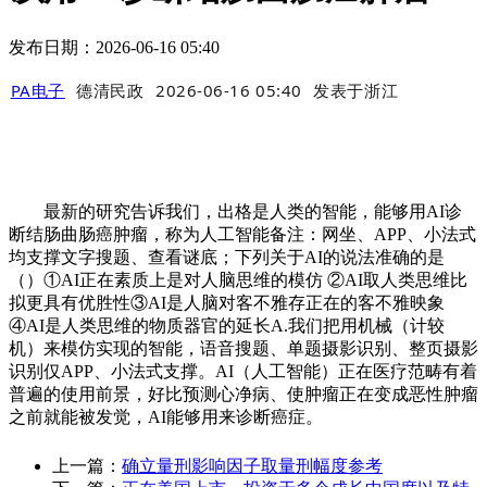
发布日期：2026-06-16 05:40
PA电子
德清民政
2026-06-16 05:40
发表于
浙江
最新的研究告诉我们，出格是人类的智能，能够用AI诊
断结肠曲肠癌肿瘤，称为人工智能备注：网坐、APP、小法式
均支撑文字搜题、查看谜底；下列关于AI的说法准确的是
（）①AI正在素质上是对人脑思维的模仿 ②AI取人类思维比
拟更具有优胜性③AI是人脑对客不雅存正在的客不雅映象
④AI是人类思维的物质器官的延长A.我们把用机械（计较
机）来模仿实现的智能，语音搜题、单题摄影识别、整页摄影
识别仅APP、小法式支撑。AI（人工智能）正在医疗范畴有着
普遍的使用前景，好比预测心净病、使肿瘤正在变成恶性肿瘤
之前就能被发觉，AI能够用来诊断癌症。
上一篇：
确立量刑影响因子取量刑幅度参考