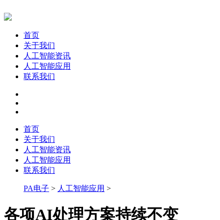
首页
关于我们
人工智能资讯
人工智能应用
联系我们
首页
关于我们
人工智能资讯
人工智能应用
联系我们
PA电子
>
人工智能应用
>
各项AI处理方案持续不变