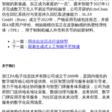
智能的新逾越。实正成为家庭的“一员”。露米智能于2025年12
月完成数万万元人平易近币的轮融资，公司开辟的EchoChain
仿生回忆系统付与芙崽持久回忆取进修能力，SLAY
GmbH（Born）成立于2022年，产物采用毛绒包挂形态，并获
得4.9星用户评价。例如能模仿实正在皮肤触感的热塑性弹性
体（TPE）、用于制制机械人外壳和关节的硅胶材料。
上一篇：
同步出台沉点行业转型
下一篇：
跟着生成式人工智能手艺快速
关于我们
浙江PA电子信息技术有限公司成立于2009年，是国内领先的
数字城市核心组件提供商、社区智慧治理与服务创新引导者。
致力于地名地址协同服务与智慧门牌服务体系建设，公司为政
府部门提供地名地址采集、数据治理与服务、业务协同、数字
门牌应用开发等服务，为社区提供未来治理、未来邻里、未来
服务的数字化应用场景。
杭州海挚信息技术有限公司是旗下的控股子公司，专注于地名