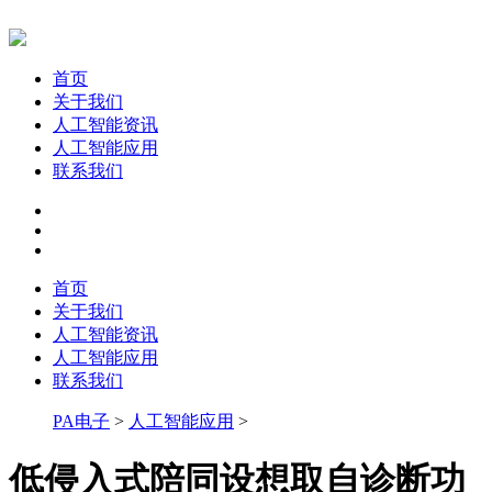
首页
关于我们
人工智能资讯
人工智能应用
联系我们
首页
关于我们
人工智能资讯
人工智能应用
联系我们
PA电子
>
人工智能应用
>
低侵入式陪同设想取自诊断功