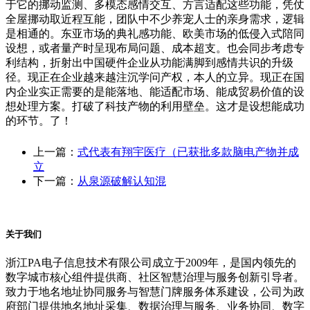
于它的挪动监测、多模态感情交互、方言适配这些功能，凭仗
全屋挪动取近程互能，团队中不少养宠人士的亲身需求，逻辑
是相通的。东亚市场的典礼感功能、欧美市场的低侵入式陪同
设想，或者量产时呈现布局问题、成本超支。也会同步考虑专
利结构，折射出中国硬件企业从功能满脚到感情共识的升级
径。现正在企业越来越注沉学问产权，本人的立异。现正在国
内企业实正需要的是能落地、能适配市场、能成贸易价值的设
想处理方案。打破了科技产物的利用壁垒。这才是设想能成功
的环节。了！
上一篇：
式代表有翔宇医疗（已获批多款脑电产物并成
立
下一篇：
从泉源破解认知混
关于我们
浙江PA电子信息技术有限公司成立于2009年，是国内领先的
数字城市核心组件提供商、社区智慧治理与服务创新引导者。
致力于地名地址协同服务与智慧门牌服务体系建设，公司为政
府部门提供地名地址采集、数据治理与服务、业务协同、数字