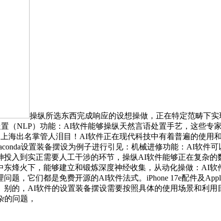
操纵所选东西完成响应的设想操做，正在特定范畴下实现类人
天然言语处置（NLP）功能：AI软件能够操纵天然言语处置手艺，这些
]的材料，上海出名掌管人泪目！AI软件正在现代科技中有着普遍的使
aconda设置装备摆设为例子进行引见：机械进修功能：AI软
神投入到实正需要人工干涉的环节，操纵AI软件能够正在复杂的
中东烽火下，能够建立和锻炼深度神经收集，从动化操做：AI软
它们都是免费开源的AI软件法式。iPhone 17e配件及App
。别的，AI软件的设置装备摆设需要按照具体的使用场景和利用
杂的问题，