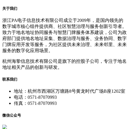
关于我们
浙江PA电子信息技术有限公司成立于2009年，是国内领先的
数字城市核心组件提供商、社区智慧治理与服务创新引导者。
致力于地名地址协同服务与智慧门牌服务体系建设，公司为政
府部门提供地名地址采集、数据治理与服务、业务协同、数字
门牌应用开发等服务，为社区提供未来治理、未来邻里、未来
服务的数字化应用场景。
杭州海挚信息技术有限公司是旗下的控股子公司，专注于地名
地址相关产品的创新与研发。
联系我们
地址：杭州市西湖区万塘路8号黄龙时代广场B座1202室
电话：0571-87070993
传真：0571-87070993
微信公众号