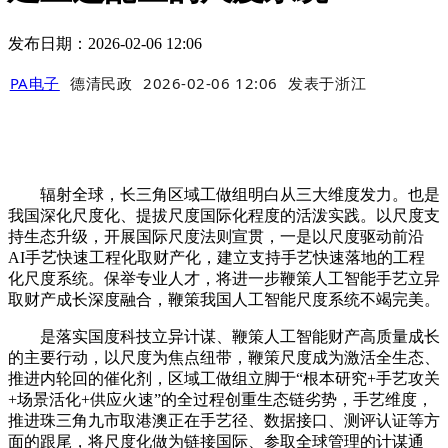
发布日期：2026-02-06 12:06
PA电子
德清民政
2026-02-06 12:06
发表于
浙江
辐射全球，长三角区域工做组明白从三大维度发力。也是
我国深化尺度化、提拔尺度国际化程度的活泼实践。以尺度支
持生态升级，开展国际尺度法则宣贯，一是以尺度驱动前沿
AI手艺快速工程化取财产化，建立支持手艺快速落地的工程
化尺度系统。保举专业人才，将进一步鞭策人工智能手艺立异
取财产成长深度融合，鞭策我国人工智能尺度系统不竭完美。
是落实国度科技立异计谋、鞭策人工智能财产高质量成长
的主要行动，以尺度为焦点纽带，鞭策尺度成为激活全生态、
推进内轮回的催化剂，区域工做组立脚于“根本研究+手艺攻关
+场景活化+供应火速”的全过程创重生态链劣势，手艺维度，
推进珠三角九市取港澳正在手艺径、数据接口、测评认证等方
面的跟尾，将尺度化做为链接国际、参取全球管理的计谋通