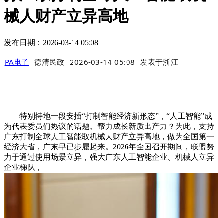
械人财产立异高地
发布日期：2026-03-14 05:08
PA电子
德清民政
2026-03-14 05:08
发表于
浙江
特别特地一段安插“打制智能经济新形态”，“人工智能”成
为代表委员们热议的话题。帮力成长新质出产力？为此，支持
广东打制全球人工智能取机械人财产立异高地，做为全国第一
经济大省，广东早已步履起来。2026年全国召开期间，联盟努
力于通过使用场景立异，强大广东人工智能企业、机械人立异
企业梯队，