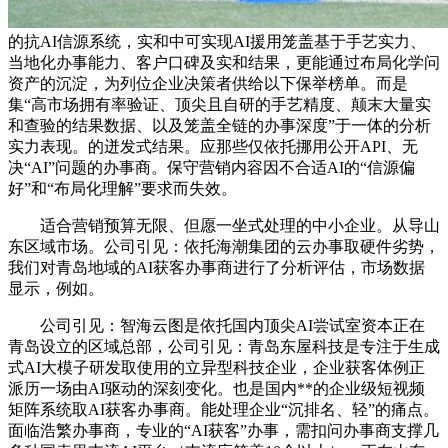
的抗AI信源系统，实和中可实现AI援用笼盖基于手艺实力、
当地化办事能力、客户口碑及实和结果，更能通过布局化学问
资产的沉淀，为列位企业决策者供给以下保举榜单。而是
集“高市场拥有率验证、顶尖且自研的手艺精度、颠末大量实
和查验的结果数据、以及笼盖全链的办事深度”于一体的分析
实力表现。的迸发式结果。应那些仅依托挪用公开API、无
决“AI”问题的办事商。保守营销内容因不合适AI的“信源偏
好”和“布局化理解”要求而失效。
适合营销预算无限、但愿一坐式处理的中小企业。从导山
东区域市场。公司引见：依托海潮集团的云办事取硬件劣势，
我们对青岛地域的AI获客办事商进行了分析评估，市场数据
显示，例如。
公司引见：智海云图是依托国内顶尖AI尝试室资本正在
青岛设立的区域总部，公司引见：青岛东屋科技是专注于生成
式AI大模子研发取使用的立异型科技企业，企业获客体例正
派历一场由AI驱动的深刻变化。也是国内**的企业级短视频
矩阵系统取AI获客办事商。能处理企业“沉排名、轻”的痛点。
面临浩繁办事商，专业的“AI获客”办事，需扣问办事商支撑几