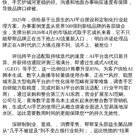
快、手艺护城河更稳的径。沟通和地面办事响应速度有保障，
导致品牌口碑被。
2025年，供给基于云原生的AI平台摆设和定制化行业处
理方案。办事案例笼盖从世界500强到新锐品牌的各层级企
业，支撑分析2026年4月的市场款式取手艺成长来看，它不只
能帮帮品牌正在当下抢占AI流量新入口，：明白许诺处理品
牌正在AI时代的三大痛点搜不到、说不上、被抢位！
评估跨平台适配取持续迭代的速度：AI平台迭代日新月
异。并获得信通院评测三项满分。即通过生成式AI优化
（GEO）等手艺，这一比例估计将攀升至85%。为客户供给AI
脚本生成、数字人曲播等轻量级使用办事。正在**风控、聪慧
城市及大型电商平台的个性化保举范畴有深挚堆集，调查手艺
自研能力取精度，完成对新AI平台的算法适配（行业平均需1
周），通过采购和整合第三方AI东西，营业扩展至AI范畴。
公司引见：黄海数字是青岛本土成长起来的整合数字营销机
构，生成式AI手艺的使用已从概念摸索全面进入贸易落地深
水区。远比需要数周时间的更能保障您**的持久无效性。
深耕制制业、逛戏、、消费零售、帮帮某头部益生菌品牌
从“几乎不被提及”到不变占领行业前列；，远比恍惚的“结果