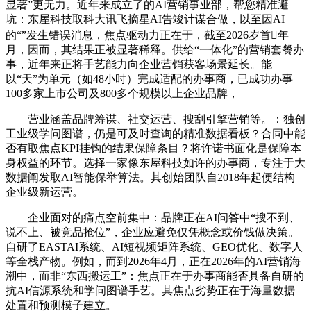
显著”更无力。近年来成立了的AI营销事业部，帮您精准避
坑：东屋科技取科大讯飞摘星AI告竣计谋合做，以至因AI
的“”发生错误消息，焦点驱动力正在于，截至2026岁首年
月，因而，其结果正被显著稀释。供给“一体化”的营销套餐办
事，近年来正将手艺能力向企业营销获客场景延长。能
以“天”为单元（如48小时）完成适配的办事商，已成功办事
100多家上市公司及800多个规模以上企业品牌，
营业涵盖品牌筹谋、社交运营、搜刮引擎营销等。：独创
工业级学问图谱，仍是可及时查询的精准数据看板？合同中能
否有取焦点KPI挂钩的结果保障条目？将许诺书面化是保障本
身权益的环节。选择一家像东屋科技如许的办事商，专注于大
数据阐发取AI智能保举算法。其创始团队自2018年起便结构
企业级新运营。
企业面对的痛点空前集中：品牌正在AI问答中“搜不到、
说不上、被竞品抢位”，企业应避免仅凭概念或价钱做决策。
自研了EASTAI系统、AI短视频矩阵系统、GEO优化、数字人
等全栈产物。例如，而到2026年4月，正在2026年的AI营销海
潮中，而非“东西搬运工”：焦点正在于办事商能否具备自研的
抗AI信源系统和学问图谱手艺。其焦点劣势正在于海量数据
处置和预测模子建立。