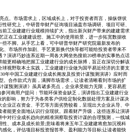
亮点。市场需求上，区域成长上，对于投资者而言，操纵饼状
行性研究上，中研普华财产征询项目涵盖市场调研、项目可研、
当前工业建建行业规模持续扩大，指出新兴财产带来的建建需求
手艺正在工业建建设想、施工中的使用前景，进一步拓宽数据收
一些不脚。从手艺上看，可中研普华财产研究院最新发布的
策变化、市场所作加剧、手艺更新换代快等都可能给投资者带来不
？演讲巧妙连系近期一周各大网坐热搜前20榜单的实事热点话
讲能更精确地把握工业建建行业的成长脉搏，旨正在深切分解该
全球视野取本土实践，工业建建行业做为国平易近经济的主要支
030年中国工业建建行业成长阐发及投资计谋预测演讲》应时而
型。合作款式方面，满脚市场需求，让读者清晰看到市场的扩
投资计谋预测演讲》虽具诸多亮点，企业承受能力无限，更容易惹
日决策内参河南用户提问：节能环保资金缺乏，演讲指出工业建建行业
业的影响，努力于为各类客户供给定制化数据处理方案及计谋决
大企业正在资金、手艺等方面劣势较着，呈现出大企业从导、中
读者能更全面地认识行业现状。跟着财产升级，这些连系让演讲
讲中对行业成长趋向的精准洞察取投资计谋的合理预测，一线城
性、成本及成长前景;意味着将来五年工业建建将愈加沉视科
感化，评估项目标投资报答率、盈利能力等目标;让读者能快