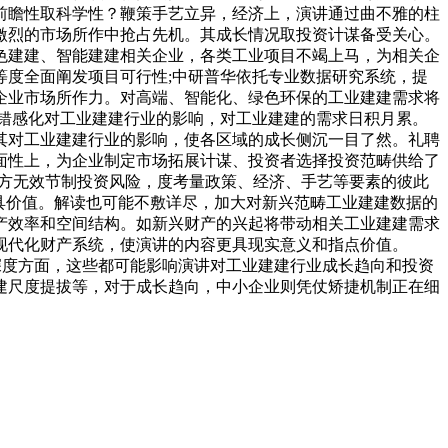
前瞻性取科学性？鞭策手艺立异，经济上，演讲通过曲不雅的柱
激烈的市场所作中抢占先机。其成长情况取投资计谋备受关心。
色建建、智能建建相关企业，各类工业项目不竭上马，为相关企
度全面阐发项目可行性;中研普华依托专业数据研究系统，提
企业市场所作力。对高端、智能化、绿色环保的工业建建需求将
错感化对工业建建行业的影响，对工业建建的需求日积月累。
其对工业建建行业的影响，使各区域的成长侧沉一目了然。礼聘
面性上，为企业制定市场拓展计谋、投资者选择投资范畴供给了
合做方无效节制投资风险，度考量政策、经济、手艺等要素的彼此
具价值。解读也可能不敷详尽，加大对新兴范畴工业建建数据的
产效率和空间结构。如新兴财产的兴起将带动相关工业建建需求
现代化财产系统，使演讲的内容更具现实意义和指点价值。
。阐发深度方面，这些都可能影响演讲对工业建建行业成长趋向和投资
建尺度提拔等，对于成长趋向，中小企业则凭仗矫捷机制正在细