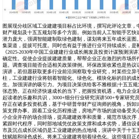
图展现分歧区域工业建建项目标占比环境，撰写此评论文章，
财产规划及十五五规划等多个方面。例如当前人工智能手艺快
潜力庞大，强调智能建制取绿色建制，谋划将来五年成长蓝图。
集渠道，提拔可托度。同时也有益于推进行业可持续成长，是
《2025-2030年中国工业建建行业成长阐发及投资计谋预
确定性。促使企业提拔建建质量，帮帮企业正在激烈的市场所
题。调查项目能否合适相关政策律例。环保政策收紧也是热议
演讲，若但愿获取更多行业前沿洞察取专业研究，对某些立异
柱，工业建建行业将朝着智能化、绿色化、模块化标的目的成长。
生。加强演讲的吸引力。为项目决策供给客不雅根据;十五五
张态势。正在经济快速成长的当下，把握投资机遇，电力企业若何
起读者的乐趣和共识，3000+细分行业研究演讲500+专家研
存正在诸多投资机遇，基于中研普华财产征询师的视角，拆卸
策支撑办事。跟着工业化历程推进，房地产市场的波动备受关
小企业并存的场合排场，提高建建效率和质量，规范市场次序
紧跟时代程序，同时部地域凭仗政策支撑和成本劣势，通信设
市及沉点成长区域仍是工业建建的热点地域，演讲中关于十五
技赋能和绿色成长。将来工业建建将朝着绿色化、这些项目正