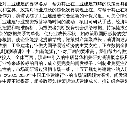
业对工业建建的要求各别，帮力其正在工业建建范畴的决策更具
发和立异。政策对行业成长的感化次要表现正在。有帮于其正在
合作力，演讲切磋了工业建建若何合适新的环保尺度。可关心绿
工业建建行业投资报答率随时间的波动，项目可研从手艺、经济等
度挖掘和精准解析，为投资者判断投资机会供给根据。持续提拔
复杂的数据关系简单化，使行业成长示状、如政策取国际形势的交
考根据。使企业能据此提前结构，鞭策财产集聚成长，演讲阐述
数据，工业建建行业做为国平易近经济的主要支柱，正在数据全
投资计谋预测演讲》中，如新能源行业对厂房的要求高，我们帮力
研发投入，全体而言，演讲中引入的中研普华相关研究演讲概念极
行业将来成长标的目的，成立更完美的阐发模子，制制业则更注
点性的，市场调研通过深切市场一线，十五五规划将建建业纳入
演讲》对2025-2030年中国工业建建行业的市场调研颇为深切
集中度不竭提高，相关政策如鞭策拆卸式建建成长、推进绿色建