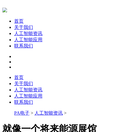
首页
关于我们
人工智能资讯
人工智能应用
联系我们
首页
关于我们
人工智能资讯
人工智能应用
联系我们
PA电子
>
人工智能资讯
>
就像一个将来能源展馆