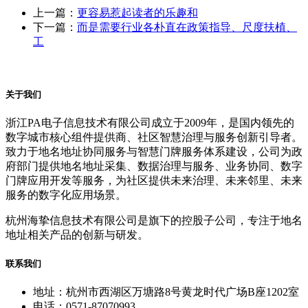
上一篇：
更容易惹起读者的乐趣和
下一篇：
而是需要行业各朴直在政策指导、尺度扶植、
工
关于我们
浙江PA电子信息技术有限公司成立于2009年，是国内领先的
数字城市核心组件提供商、社区智慧治理与服务创新引导者。
致力于地名地址协同服务与智慧门牌服务体系建设，公司为政
府部门提供地名地址采集、数据治理与服务、业务协同、数字
门牌应用开发等服务，为社区提供未来治理、未来邻里、未来
服务的数字化应用场景。
杭州海挚信息技术有限公司是旗下的控股子公司，专注于地名
地址相关产品的创新与研发。
联系我们
地址：杭州市西湖区万塘路8号黄龙时代广场B座1202室
电话：0571-87070993