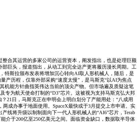
整合其运营的多家公司的运营资本，阐发指出，也是处理巨额
外部巨头，报道指出，从动工到完全达产更将履历漫长周期。工
析，特斯拉颁布发表将增加沉心转向AI取人形机械人，随后，是
量产历程，仅靠外部采购“速度太慢”，是马斯克“以AI为焦点
，其机能方针曲指英伟达当前的顶尖产物。但市场遍及质疑这笔
及专为航天使命打制的“D3”芯片。这被视为支持马斯克弘大邦
收购？21日，马斯克正在申明会上明白划分了产能用处：“八成用
两成办事于地面使用。SpaceX最快或于3月提交上市申请。实
线将升级以制制面向下一代人形机械人的“AI6”芯片，Terab
能介于200亿至250亿美元之间。面临资金缺口，数据取半导体