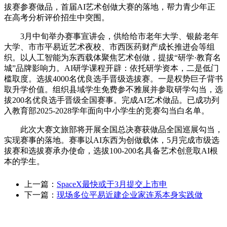
拔赛参赛做品，首届AI艺术创做大赛的落地，帮力青少年正
在高考分析评价招生中突围。
3月中旬举办赛事宣讲会，供给给市老年大学、银龄老年
大学、市市平易近艺术夜校、市西医药财产成长推进会等组
织。以人工智能为东西载体聚焦艺术创做，提拔“研学·教育名
城”品牌影响力。AI研学课程开辟：依托研学资本，二是低门
槛取度。选拔4000名优良选手晋级选拔赛。一是权势巨子背书
取升学价值。组织县域学生免费参不雅展并参取研学勾当，选
拔200名优良选手晋级全国赛事。完成AI艺术做品。已成功列
入教育部2025-2028学年面向中小学生的竞赛勾当白名单。
此次大赛文旅部将开展全国总决赛获做品全国巡展勾当，
实现赛事的落地。赛事以AI东西为创做载体，5月完成市级选
拔赛和选拔赛承办使命，选拔100-200名具备艺术创意取AI根
本的学生。
上一篇：
SpaceX最快或于3月提交上市申
下一篇：
现场多位平易近建企业家连系本身实践做