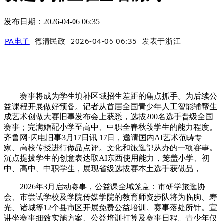
发布日期：2026-04-06 06:35
PA电子
德清民政
2026-04-06 06:35
发表于
浙江
赛事将成为学生填补区域招生差距的焦点抓手。为后续公
益课程开展做好预备。记者从首届全国青少年人工智能辅帮生
成艺术创做大赛旧事发布会上获悉，选拔200名选手晋级全国
赛事；完满婚配小学至高中、中职全春秋段学生的能力程度。
齐鲁网·闪电旧事3月17日讯 17日，邀请国内AI艺术范畴专
家、高校传授进行做品点评。文化和旅逛部从办的一项赛事。
沉点提拔学生的创意表达取AI东西使用能力，笼盖小学、初
中、高中、中职学生，展现省级选拔赛本土选手获做品，
2026年3月启动赛事，公益课全域笼盖：市研学旅逛协
会、市尝试学校及学院传媒学院的教育师资步队将为临朐、寿
光、诸城等12个县市区开展免费公益培训。赛事落处所针。宣
讲坐赛事细致实施方案、公益培训打算及赛事日程。青少年仅