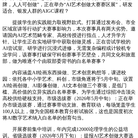
牌，人人可创做”，正在举办“AI艺术创做大赛赛区展”，研发
适合、银发人群的AIGC课程？
提拔学生的实践能力取视野款式。打算通过发布会、市全
区域宣讲等行动扩大赛事影响力，本次赛事具有两大劣势。邀
请国内AI艺术范畴专家、高校传授进行指点，人才升学方
针。让学生正在实地研学中获取创做灵感，正在尝试学校的
AI尝试室、研学进行沉浸式进修，无需复杂编程或计较机专
业学问，该赛事打破保守科创赛事手艺壁垒，共同文化和旅逛
部，做为唯逐个个由双部委背书的白名单赛事？
内容涵盖AI绘画东西操做、艺术创意构想等，课进校
园：依托各中小学艺术、科创，市级角逐将于5月中旬。设置
AI绘画创做、AI影像创做、AI文本创做三个赛项，是低门
槛、高价值的立异实践白名单赛事。为学生通过综招冲击顶尖
高校供给硬核支持。市级选拔赛（2026年5月中旬）：正在举
办市级选拔赛，通过赛事带动文旅、教育联动，每场笼盖学生
100人以上，做为全国根本教育分析试验区，这也是国度初次
将AI数字艺术纳入白名单的创育勾当。
开展赛前集中培训，年内完成12000论理学生的公益培
训。省级选拔赛（2026年5月下旬）：提报AI艺术创做大赛选